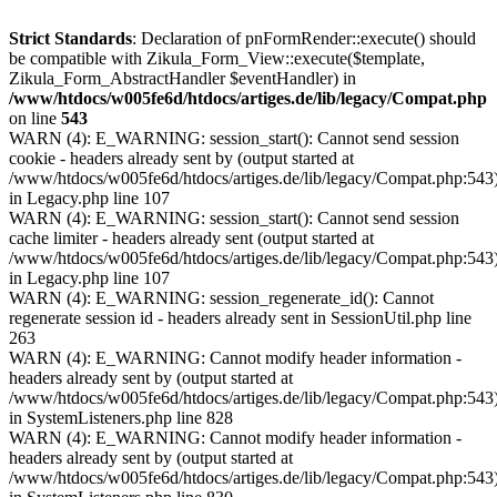
Strict Standards
: Declaration of pnFormRender::execute() should
be compatible with Zikula_Form_View::execute($template,
Zikula_Form_AbstractHandler $eventHandler) in
/www/htdocs/w005fe6d/htdocs/artiges.de/lib/legacy/Compat.php
on line
543
WARN (4): E_WARNING: session_start(): Cannot send session
cookie - headers already sent by (output started at
/www/htdocs/w005fe6d/htdocs/artiges.de/lib/legacy/Compat.php:543
in Legacy.php line 107
WARN (4): E_WARNING: session_start(): Cannot send session
cache limiter - headers already sent (output started at
/www/htdocs/w005fe6d/htdocs/artiges.de/lib/legacy/Compat.php:543
in Legacy.php line 107
WARN (4): E_WARNING: session_regenerate_id(): Cannot
regenerate session id - headers already sent in SessionUtil.php line
263
WARN (4): E_WARNING: Cannot modify header information -
headers already sent by (output started at
/www/htdocs/w005fe6d/htdocs/artiges.de/lib/legacy/Compat.php:543
in SystemListeners.php line 828
WARN (4): E_WARNING: Cannot modify header information -
headers already sent by (output started at
/www/htdocs/w005fe6d/htdocs/artiges.de/lib/legacy/Compat.php:543